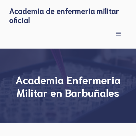
Skip
Academia de enfermeria militar
to
oficial
content
Menu
Academia Enfermeria
Militar en Barbuñales