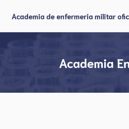
Skip
to
Academia de enfermeria militar ofic
content
Academia Enf