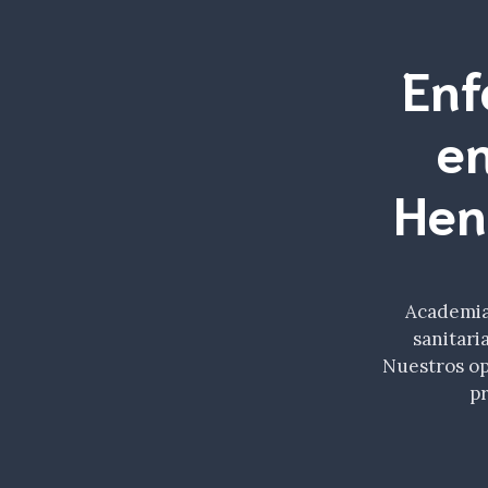
Enf
en
Hen
Academia 
sanitari
Nuestros op
pr