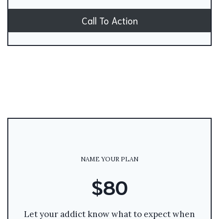
Call To Action
NAME YOUR PLAN
$80
Let your addict know what to expect when