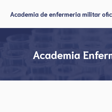
Skip
to
Academia de enfermeria militar ofic
content
Academia Enferme