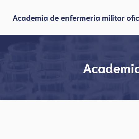
Skip
to
Academia de enfermeria militar ofic
content
Academia 