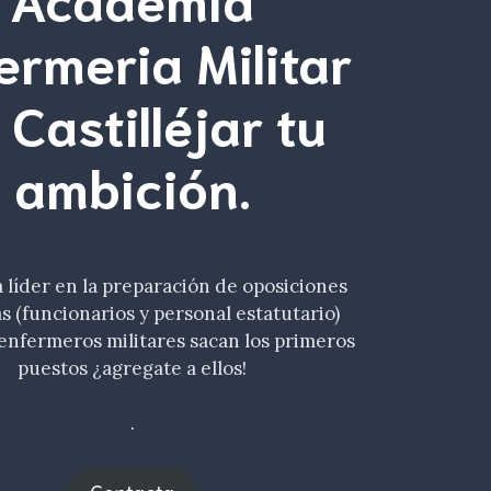
ermeria Militar
 Castilléjar tu
ambición
.
líder en la preparación de oposiciones
as (funcionarios y personal estatutario)
enfermeros militares sacan los primeros
puestos ¿agregate a ellos!
.