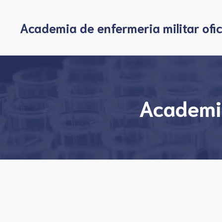
Skip
to
Academia de enfermeria militar ofic
content
Academia