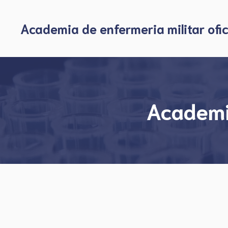
Skip
to
Academia de enfermeria militar ofic
content
Academi