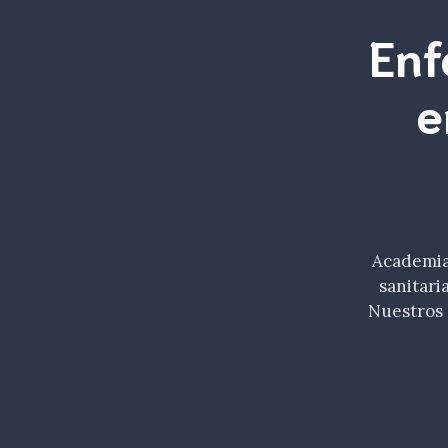
Enf
e
Academia 
sanitari
Nuestros 