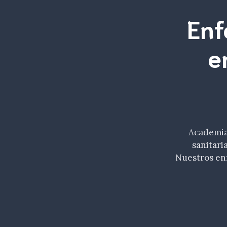
Enf
e
Academia 
sanitari
Nuestros en