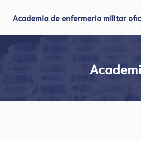
Skip
to
Academia de enfermeria militar ofic
content
Academia