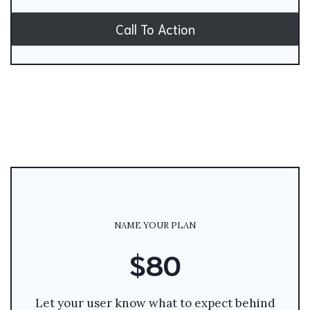
Call To Action
NAME YOUR PLAN
$80
Let your user know what to expect behind