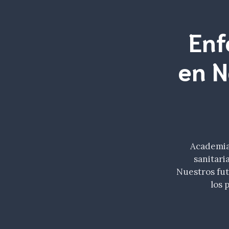
Enf
en N
Academia 
sanitari
Nuestros fu
los 