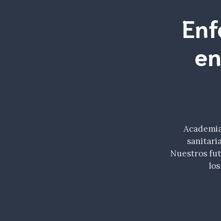
Enf
en
Academia 
sanitari
Nuestros fu
los