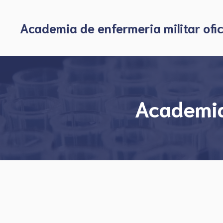
Skip
to
Academia de enfermeria militar ofic
content
Academia